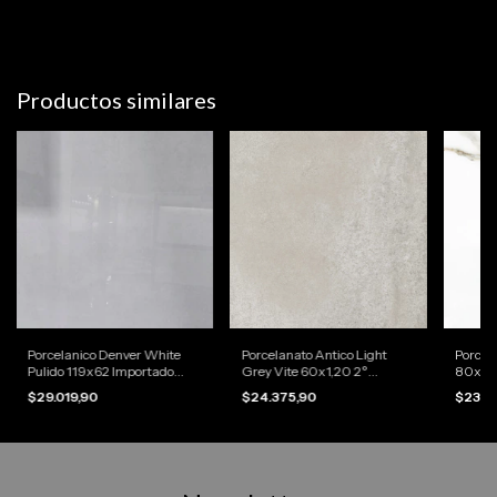
Productos similares
Porcelanico Denver White
Porcelanato Antico Light
Porcel
Pulido 119x62 Importado
Grey Vite 60x1,20 2°
80x80 
(Precio por m2)
Calidad (Precio por m2)
(Preci
$29.019,90
$24.375,90
$23.4