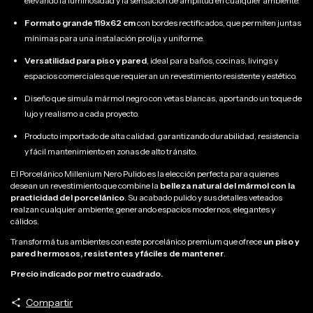
elevando la luminosidad y la sensación de amplitud en cualquier ambiente.
Formato grande 119x62 cm
con bordes rectificados, que permiten juntas
mínimas para una instalación prolija y uniforme.
Versatilidad para piso y pared
, ideal para baños, cocinas, livings y
espacios comerciales que requieran un revestimiento resistente y estético.
Diseño que simula mármol negro con vetas blancas, aportando un toque de
lujo y realismo a cada proyecto.
Producto importado de alta calidad, garantizando durabilidad, resistencia
y fácil mantenimiento en zonas de alto tránsito.
El Porcelánico Millenium Nero Pulido es la elección perfecta para quienes
desean un revestimiento que combine la
belleza natural del mármol con la
practicidad del porcelánico
. Su acabado pulido y sus detalles veteados
realzan cualquier ambiente, generando espacios modernos, elegantes y
cálidos.
Transformá tus ambientes con este porcelánico premium que ofrece
un piso y
pared hermosos, resistentes y fáciles de mantener
.
Precio indicado por metro cuadrado.
Compartir