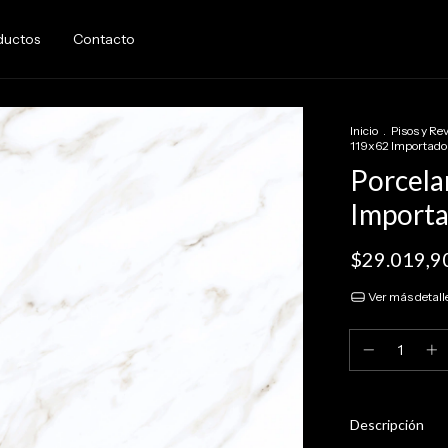
ductos
Contacto
Inicio
.
Pisos y Re
119x62 Importado 
Porcela
Importa
$29.019,9
Ver más detall
Descripción