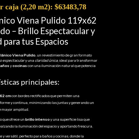
r caja (2,20 m2): $63483,78
nico Viena Pulido 119x62
o – Brillo Espectacular y
 para tus Espacios
lánico Viena Pulido
, un revestimiento de gran formato
lo espectacular
y una
claridad única
, ideal para transformar
años
y
cocinas
con una iluminación natural que potencia
sticas principales:
x62 cm
con bordes rectificados que permiten una
iforme y continua, minimizando las juntas y generando un
de mayor amplitud.
o que ofrece un
brillo intenso
y una superficie lisa que
 realzando la iluminación del espacio y aportando frescura.
 y versátil, perfecto para baños y cocinas, donde la