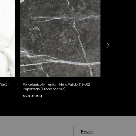
ite 2°
Porcelanico Millenium Nero Pulido 119x62
Porcelanico Amb
Importado (Precio por m2)
(Precio por m2)
$29.019,90
$18.154,50