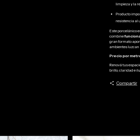
limpieza y la 
Producto impor
resistencia al 
Este porcelánico e
combine
funciona
gran formato aport
ambientes luzcan 
Precio por metr
Renová tus espacio
brillo, claridad e 
Compartir