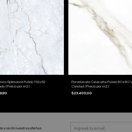
nico Splendore Pulido 119x62
Porcelanato Calacatta Pulido 80x80 V
do (Precio por m2)
Calidad (Precio por m2)
9,90
$23.400,00
e y recibí nuestras ofertas.