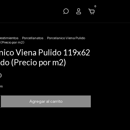
0
vestimientos
.
Porcellanatos
.
Porcelanico Viena Pulido
(Precio por m2)
nico Viena Pulido 119x62
do (Precio por m2)
0
es