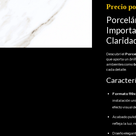
Precio po
Porcelá
Importad
Claridad
Descubrí el
Porce
que aporta un
bril
ambientes como
b
cada detalle.
Caracterí
Formato 119
instalación un
efecto visual 
Acabado pulid
refleja la luz,
Diseño elegante