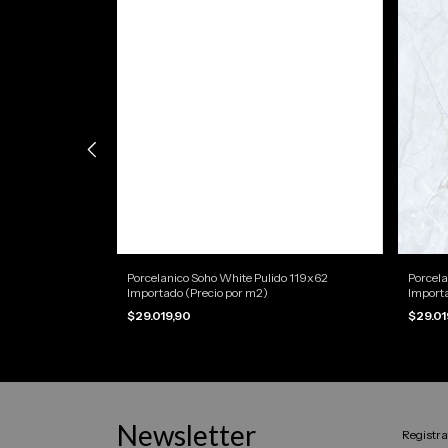
Pulido 119x62
Porcelanico Soho White Pulido 119x62
Porcela
SIN STOCK POR
Importado (Precio por m2)
Importa
$29.019,90
$29.01
Newsletter
Registrat